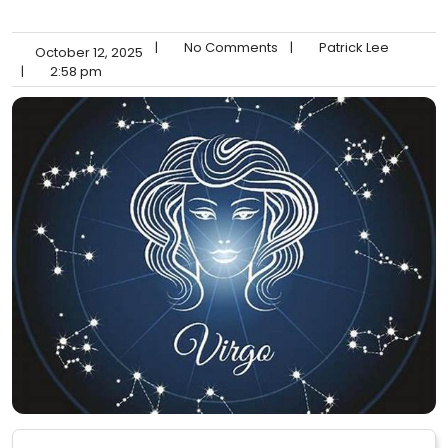
|
No Comments
|
Patrick Lee
October 12, 2025
|
2:58 pm