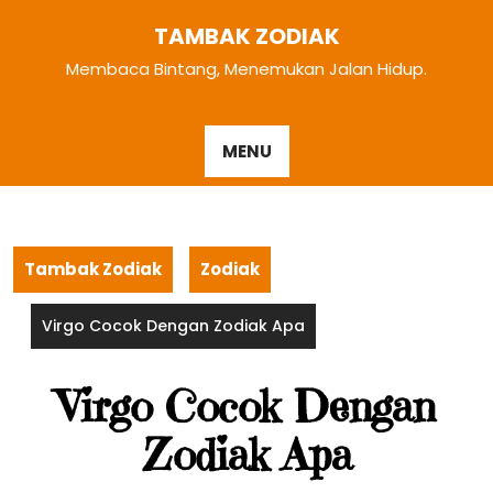
Skip
TAMBAK ZODIAK
to
content
Membaca Bintang, Menemukan Jalan Hidup.
MENU
Tambak Zodiak
Zodiak
Virgo Cocok Dengan Zodiak Apa
Virgo Cocok Dengan
Zodiak Apa