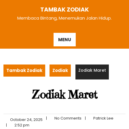
Skip
TAMBAK ZODIAK
to
content
Membaca Bintang, Menemukan Jalan Hidup.
MENU
Tambak Zodiak
Zodiak
Zodiak Maret
Zodiak Maret
|
No Comments
|
Patrick Lee
October 24, 2025
|
2:52 pm