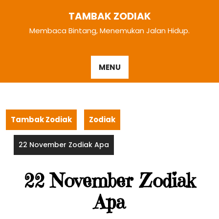
Skip
TAMBAK ZODIAK
to
content
Membaca Bintang, Menemukan Jalan Hidup.
MENU
Tambak Zodiak
Zodiak
22 November Zodiak Apa
22 November Zodiak
Apa